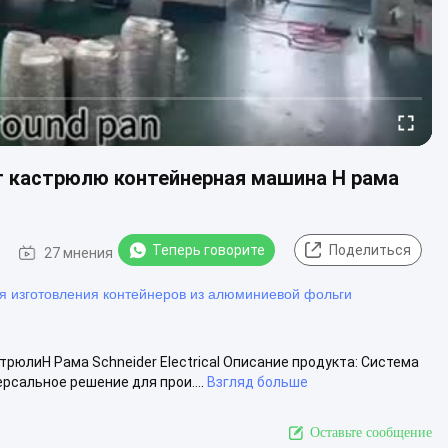
т кастрюлю контейнерная машина H рама
Теперь говорите
Поделиться
27 мнения
я изготовления контейнеров из алюминиевой фольги
рюлиH Рама Schneider Electrical Описание продукта: Система
рсальное решение для прои....
Взгляд больше
Оставьте сообщение