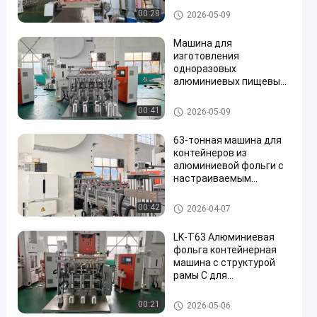
Машина контейнера алюмин
00:28
2026-05-09
иевой фольги
Машина для
изготовления
одноразовых
алюминиевых пищевых
контейнеров с пресс-
формой на 3 гнезда и
Алюминиевая пищевая конт
00:41
2026-05-09
35-70 ходов в минуту в
ейнерная машина
С-образной раме
63-тонная машина для
контейнеров из
алюминиевой фольги с
настраиваемым
логотипом и быстрой
заменой форм для
Машина контейнера алюмин
00:42
2026-04-07
настраиваемых форм
иевой фольги
LK-T63 Алюминиевая
фольга контейнерная
машина с структурой
рамы C для
производства форм 3
полости
Машина контейнера алюмин
00:21
2026-05-06
иевой фольги