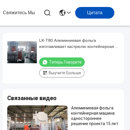
Свяжитесь Мы
Цитата
LK-T80 Алюминиевая фольга
изготавливает кастрюлю контейнерная
машина H рама Schneider Electrical
Теперь Говорите
Выучите Больше
Связанные видео
Алюминиевая фольга
контейнерная машина
одностороннее
решение проекта 15 лет