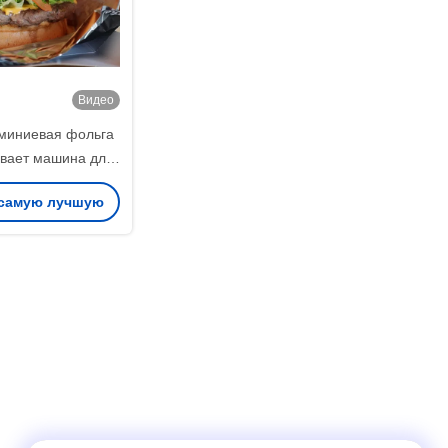
Видео
миниевая фольга
ивает машина для
и медовой бумаги
 самую лучшую
ену