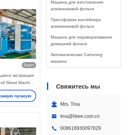
Машина для изготовления
алюминиевой фольги
Прессформа контейнера
алюминиевой фольги
Машина для переворачивания
домашней фольги
Автоматическая Cartoning
машина
Видео
Машина для изготовления
аяся экстракция
алюминиевых контейнеров
oil Sheet Machine
Свяжитесь мы
Машины для резки бумаги
000x1700 мм
 самую лучшую
Алюминиевая машина для
Mrs. Tina
ену
изготовления горшков
tina@likee.com.cn
Машина для изготовления
алюминиевых чашек
008618930097829