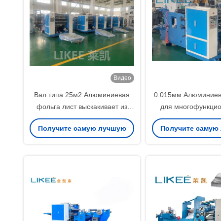
Видео
Вал типа 25м2 Алюминиевая
0.015мм Алюминиев
фольга лист выскакивает из
для многофункци
машины две станции
пленки
Получите самую лучшую
Получите самую
переворачивание
цену
цену