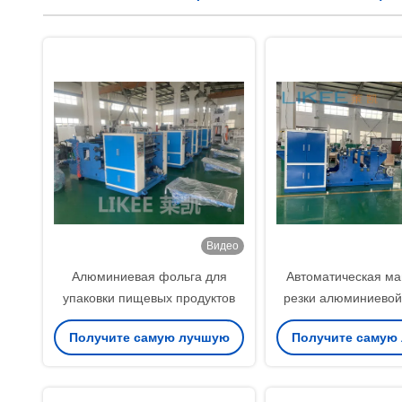
Видео
Алюминиевая фольга для
Автоматическая м
упаковки пищевых продуктов
резки алюминиевой
кВт с регулируемой
Получите самую лучшую
Получите самую
цену
цену