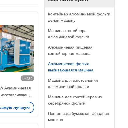
Контейнер алюминиевой фольги
делая машину
Машина контейнера
алюминиевой фольги
Алюминиевая пищевая
контейнерная машина
Алюминиевая фольга,
выбивающаяся машина
Видео
Машина для изготовления
алюминиевой фольги
KW Алюминиевая
 изготавливающая
Машина для контейнеров из
subishi Inverter
серебряной фольги
 самую лучшую
Поп-ап вакс бумажная складная
ену
машина