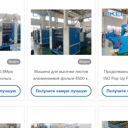
Видео
Видео
0,8Mpa
Машина для высечки листов
Продолжающ
ольга
алюминиевой фольги 4500 кг,
ISO Pop Up F
я машина
500 листов/мин
5000x2
 лучшую
Получите самую лучшую
Получите
ленты
цену
ц