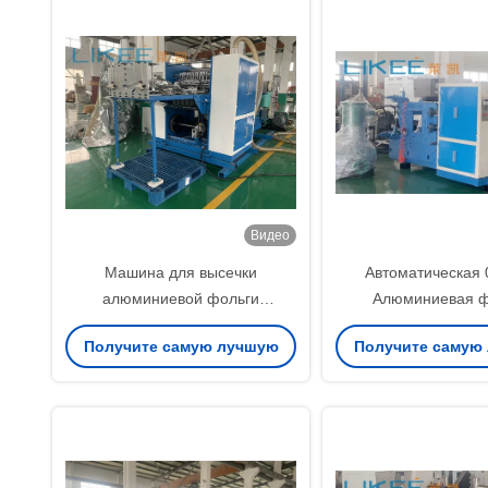
Видео
Машина для высечки
Автоматическая 
алюминиевой фольги
Алюминиевая ф
толщиной 0,015 мм, высокая
переворачивающа
Получите самую лучшую
Получите самую
точность подачи
двойные валы 
цену
цену