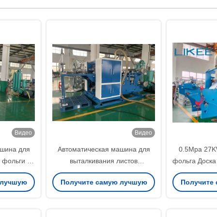
Видео
Видео
ашина для
Автоматическая машина для
0.5Mpa 27
 фольги 3
выталкивания листов
фольга Доска
 скоростью
алюминиевой фольги 380В
машину Mit
 лучшую
Получите самую лучшую
Получите
50Гц
цену
ц