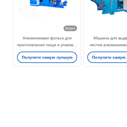
Видео
Алюминиевая фольга для
Машина для выд
приготовления пищи и упаковки
листов алюминиево
пищи
Высокоскорос
Получите самую лучшую
Получите самую
автоматическая 
складывания и т
цену
цену
подсчета.