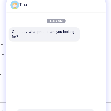
Tina
Быстрый контакт
11:10 AM
я
Телефон
86-021-57600070-86 18930097829
Good day, what product are you looking 
for?
Электронная почта
tina@likee.com.cn
я
Адрес
No 780 Xinlin Road, город Жэлин, район
Фэнксиан, Шанхай, Китай 201416
ной
кого права 2021-2026 SHANGHAI LIKEE MACHINERY MOULD