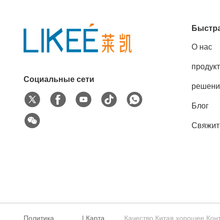
Быстра
О нас
продук
Социальные сети
решени
Блог
Свяжит
Политика
|
Карта
Качество Китая хорошее Ко