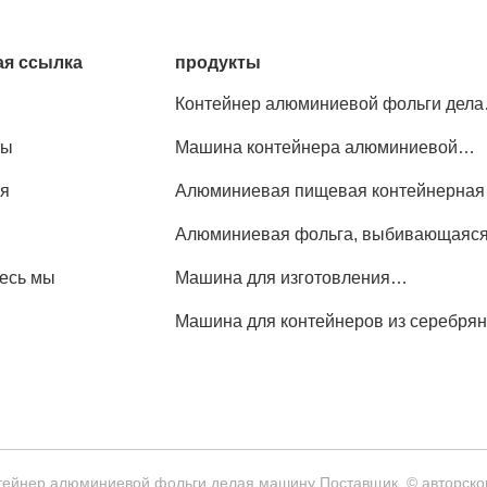
я ссылка
продукты
Контейнер алюминиевой фольги дела
машину
ты
Машина контейнера алюминиевой
фольги
я
Алюминиевая пищевая контейнерная
машина
Алюминиевая фольга, выбивающаяс
машина
есь мы
Машина для изготовления
алюминиевой фольги
Машина для контейнеров из серебря
фольги
нтейнер алюминиевой фольги делая машину Поставщик. © авторс